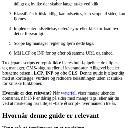
tidligt og hvilke der skaber lange tasks ved klik.
Klassificér: kritisk tidlig, kan udsættes, kan scope til sider, kan
fjernes.
Implementér udsættelse, defer/async eller klik-for-load hvor
det er forsvarligt.
Scope tag manager-regler og fjern døde tags.
Mål LCP og INP før og efter på samme URL og enhed.
Tredjeparts scripts er typisk
ikke
i jeres build-pipeline: de tilføjes i
tag manager, CMS-plugins eller af leverandører. Alligevel betaler
brugerne prisen i
LCP
,
INP
og ofte
CLS
. Denne guide hjælper dig
med at kortlægge, vurdere og reducere belastningen uden at slukke
for kritiske funktioner.
Hvornår er den relevant?
Når
waterfall
viser mange ukendte
domæner, når INP er dårlig på sider med mange tags, eller når du
ved at marketing har tilføjet «bare ét script» hver måned i tre år.
Hvornår denne guide er relevant
Tegn på at tredjepart er et problem