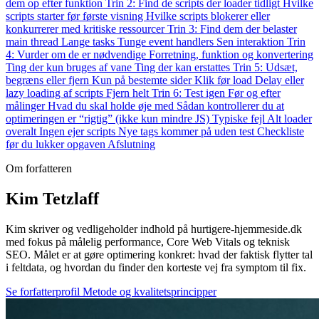
dem op efter funktion
Trin 2: Find de scripts der loader tidligt
Hvilke
scripts starter før første visning
Hvilke scripts blokerer eller
konkurrerer med kritiske ressourcer
Trin 3: Find dem der belaster
main thread
Lange tasks
Tunge event handlers
Sen interaktion
Trin
4: Vurder om de er nødvendige
Forretning, funktion og konvertering
Ting der kun bruges af vane
Ting der kan erstattes
Trin 5: Udsæt,
begræns eller fjern
Kun på bestemte sider
Klik før load
Delay eller
lazy loading af scripts
Fjern helt
Trin 6: Test igen
Før og efter
målinger
Hvad du skal holde øje med
Sådan kontrollerer du at
optimeringen er “rigtig” (ikke kun mindre JS)
Typiske fejl
Alt loader
overalt
Ingen ejer scripts
Nye tags kommer på uden test
Checkliste
før du lukker opgaven
Afslutning
Om forfatteren
Kim Tetzlaff
Kim skriver og vedligeholder indhold på hurtigere-hjemmeside.dk
med fokus på målelig performance, Core Web Vitals og teknisk
SEO. Målet er at gøre optimering konkret: hvad der faktisk flytter tal
i feltdata, og hvordan du finder den korteste vej fra symptom til fix.
Se forfatterprofil
Metode og kvalitetsprincipper