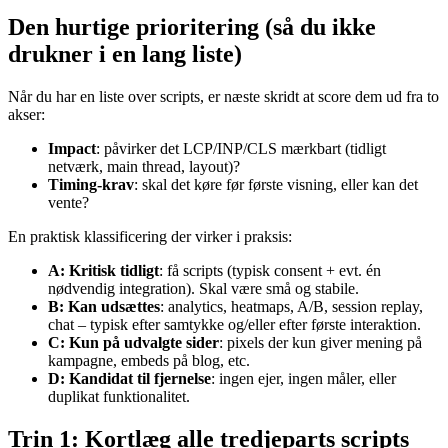
Den hurtige prioritering (så du ikke
drukner i en lang liste)
Når du har en liste over scripts, er næste skridt at score dem ud fra to
akser:
Impact
: påvirker det LCP/INP/CLS mærkbart (tidligt
netværk, main thread, layout)?
Timing-krav
: skal det køre før første visning, eller kan det
vente?
En praktisk klassificering der virker i praksis:
A: Kritisk tidligt
: få scripts (typisk consent + evt. én
nødvendig integration). Skal være små og stabile.
B: Kan udsættes
: analytics, heatmaps, A/B, session replay,
chat – typisk efter samtykke og/eller efter første interaktion.
C: Kun på udvalgte sider
: pixels der kun giver mening på
kampagne, embeds på blog, etc.
D: Kandidat til fjernelse
: ingen ejer, ingen måler, eller
duplikat funktionalitet.
Trin 1: Kortlæg alle tredjeparts scripts