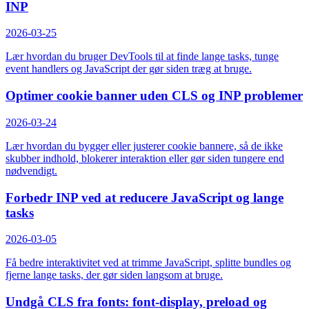
INP
2026-03-25
Lær hvordan du bruger DevTools til at finde lange tasks, tunge
event handlers og JavaScript der gør siden træg at bruge.
Optimer cookie banner uden CLS og INP problemer
2026-03-24
Lær hvordan du bygger eller justerer cookie bannere, så de ikke
skubber indhold, blokerer interaktion eller gør siden tungere end
nødvendigt.
Forbedr INP ved at reducere JavaScript og lange
tasks
2026-03-05
Få bedre interaktivitet ved at trimme JavaScript, splitte bundles og
fjerne lange tasks, der gør siden langsom at bruge.
Undgå CLS fra fonts: font-display, preload og