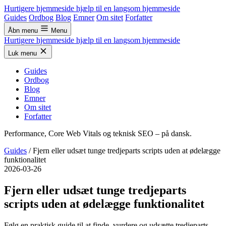
Hurtigere hjemmeside
hjælp til en langsom hjemmeside
Guides
Ordbog
Blog
Emner
Om sitet
Forfatter
Åbn menu
Menu
Hurtigere hjemmeside
hjælp til en langsom hjemmeside
Luk menu
Guides
Ordbog
Blog
Emner
Om sitet
Forfatter
Performance, Core Web Vitals og teknisk SEO – på dansk.
Guides
/
Fjern eller udsæt tunge tredjeparts scripts uden at ødelægge
funktionalitet
2026-03-26
Fjern eller udsæt tunge tredjeparts
scripts uden at ødelægge funktionalitet
Følg en praktisk guide til at finde, vurdere og udsætte tredjeparts