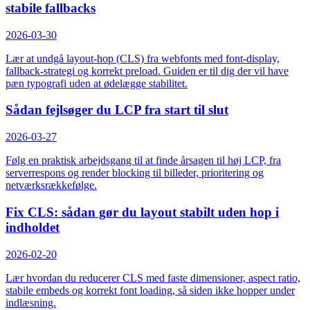
stabile fallbacks
2026-03-30
Lær at undgå layout-hop (CLS) fra webfonts med font-display,
fallback-strategi og korrekt preload. Guiden er til dig der vil have
pæn typografi uden at ødelægge stabilitet.
Sådan fejlsøger du LCP fra start til slut
2026-03-27
Følg en praktisk arbejdsgang til at finde årsagen til høj LCP, fra
serverrespons og render blocking til billeder, prioritering og
netværksrækkefølge.
Fix CLS: sådan gør du layout stabilt uden hop i
indholdet
2026-02-20
Lær hvordan du reducerer CLS med faste dimensioner, aspect ratio,
stabile embeds og korrekt font loading, så siden ikke hopper under
indlæsning.