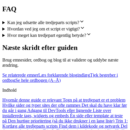
FAQ
Kan jeg udsætte alle tredjeparts scripts?
Hvordan ved jeg om et script er vigtigt?
Hvor meget kan tredjepart egentlig betyde?
Næste skridt efter guiden
Brug emnesider, ordbog og blog til at validere og uddybe næste
ændring.
Se relaterede emner
Læs forklarende blogindlæg
Tjek begreber i
ordbog
Se hele ordbogen (A–Å)
Indhold
Hvornår denne guide er relevant
Tegn på at tredjepart er et problem
Hvilke sider og typer sites der ofte rammes
Det skal du have klar før
du går i gang
Adgang til DevTools eller lignende
Liste over
installerede tags, widgets og embeds
Én side eller template at teste
på
Den hurtige prioritering (så du ikke drukner i en lang liste)
Trin 1:
Kortlæg alle tredjeparts scripts
Find dem i kildekode og netværk
Del