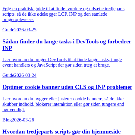
Følg en praktisk guide til at finde, vurdere og udsætte tredjeparts
scripts, så de ikke ødelægger LCP, INP og den samlede
brugeroplevelse.
Guide
2026-03-25
Sådan finder du lange tasks i DevTools og forbedrer
INP
Lær hvordan du bruger DevTools til at finde lange tasks, tunge
event handlers og JavaScript der gør siden træg at bruge.
Guide
2026-03-24
Optimer cookie banner uden CLS og INP problemer
Lær hvordan du bygger eller justerer cookie bannere, så de ikke
skubber indhold, blokerer interaktion eller gør siden tungere end
nødvendigt.
Blog
2026-03-26
Hvordan tredjeparts scripts gør din hjemmeside