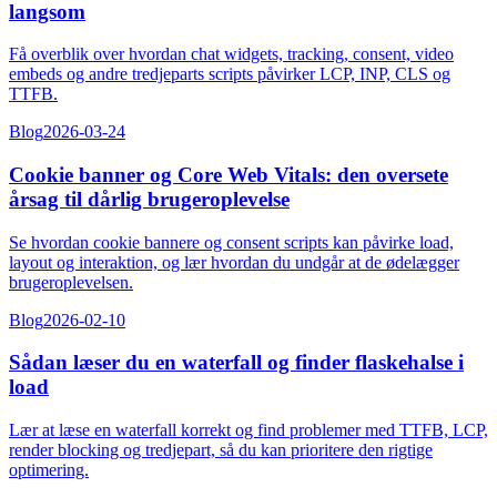
langsom
Få overblik over hvordan chat widgets, tracking, consent, video
embeds og andre tredjeparts scripts påvirker LCP, INP, CLS og
TTFB.
Blog
2026-03-24
Cookie banner og Core Web Vitals: den oversete
årsag til dårlig brugeroplevelse
Se hvordan cookie bannere og consent scripts kan påvirke load,
layout og interaktion, og lær hvordan du undgår at de ødelægger
brugeroplevelsen.
Blog
2026-02-10
Sådan læser du en waterfall og finder flaskehalse i
load
Lær at læse en waterfall korrekt og find problemer med TTFB, LCP,
render blocking og tredjepart, så du kan prioritere den rigtige
optimering.