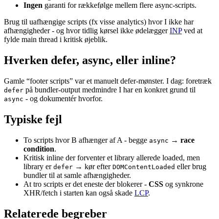
Ingen
garanti for rækkefølge mellem flere async-scripts.
Brug til uafhængige scripts (fx visse analytics) hvor I ikke har
afhængigheder - og hvor tidlig kørsel ikke ødelægger
INP
ved at
fylde main thread i kritisk øjeblik.
Hverken defer, async, eller inline?
Gamle “footer scripts” var et manuelt defer-mønster. I dag: foretræk
på bundler-output medmindre I har en konkret grund til
defer
- og dokumentér hvorfor.
async
Typiske fejl
To scripts hvor B afhænger af A - begge
→
race
async
condition
.
Kritisk inline der forventer et library allerede loaded, men
library er
→ kør efter
eller brug
defer
DOMContentLoaded
bundler til at samle afhængigheder.
At tro scripts er det eneste der blokerer -
CSS
og synkrone
XHR/fetch i starten kan også skade
LCP
.
Relaterede begreber