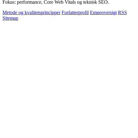
Fokus: performance, Core Web Vitals og teknisk SEO.
Metode og kvalitetsprincipper
Forfatterprofil
Emneoversigt
RSS
Sitemap