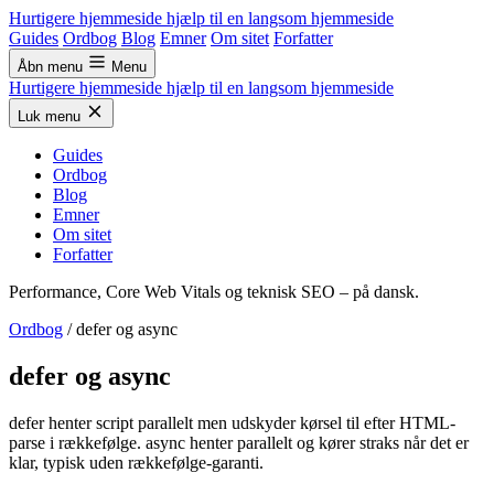
Hurtigere hjemmeside
hjælp til en langsom hjemmeside
Guides
Ordbog
Blog
Emner
Om sitet
Forfatter
Åbn menu
Menu
Hurtigere hjemmeside
hjælp til en langsom hjemmeside
Luk menu
Guides
Ordbog
Blog
Emner
Om sitet
Forfatter
Performance, Core Web Vitals og teknisk SEO – på dansk.
Ordbog
/
defer og async
defer og async
defer henter script parallelt men udskyder kørsel til efter HTML-
parse i rækkefølge. async henter parallelt og kører straks når det er
klar, typisk uden rækkefølge-garanti.