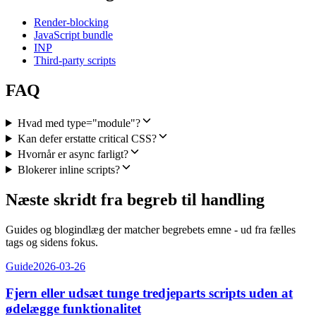
Render-blocking
JavaScript bundle
INP
Third-party scripts
FAQ
Hvad med type="module"?
Kan defer erstatte critical CSS?
Hvornår er async farligt?
Blokerer inline scripts?
Næste skridt fra begreb til handling
Guides og blogindlæg der matcher begrebets emne - ud fra fælles
tags og sidens fokus.
Guide
2026-03-26
Fjern eller udsæt tunge tredjeparts scripts uden at
ødelægge funktionalitet