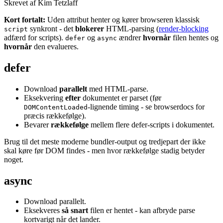
Skrevet af Kim Tetzlaff
Kort fortalt:
Uden attribut henter og kører browseren klassisk
synkront - det
blokerer
HTML-parsing (
render-blocking
script
adfærd for scripts).
og
ændrer
hvornår
filen hentes og
defer
async
hvornår
den evalueres.
defer
Download
parallelt
med HTML-parse.
Eksekvering
efter
dokumentet er parset (før
-lignende timing - se browserdocs for
DOMContentLoaded
præcis rækkefølge).
Bevarer
rækkefølge
mellem flere defer-scripts i dokumentet.
Brug til det meste moderne bundler-output og tredjepart der ikke
skal køre før DOM findes - men hvor rækkefølge stadig betyder
noget.
async
Download parallelt.
Eksekveres
så snart
filen er hentet - kan afbryde parse
kortvarigt når det lander.